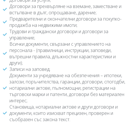
Договори за услуги;
Договори за прехвърляне на вземане, заместване и
встъпване в дълг, опрощаване, дарение;
Предварителни и окончателни договори за покупко-
продажба на недвижими имоти;
Трудови и граждански договори и договори за
управление;
Всички документи, свързани с управлението на
персонала - (правилници, инструкции, заповеди,
вътрешни правила, длъжностни характеристики и
други);
Записи на заповед;
Документи за учредяване на обезпечения – ипотеки,
залози, поръчителства, гаранции, договори, спогодби,
нотариални актове, пълномощни, регистрации на
търговски марки и патенти, договори без материален
интерес;
Становища, нотариални актове и други договори и
документи, които изискват прецизен, проверен и
съобразен със закона текст.