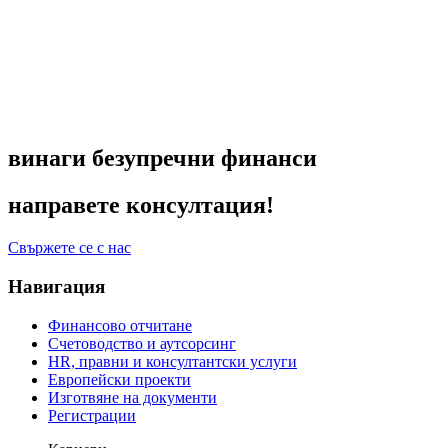
винаги безупречни финанси
направете консултация!
Свържете се с нас
Навигация
Финансово отчитане
Счетоводство и аутсорсинг
HR, правни и консултантски услуги
Европейски проекти
Изготвяне на документи
Регистрации