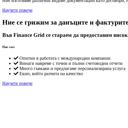
Ние изготвяме различни видове документации като договори, н
Научете повече
Ние се грижим за данъците и фактурите,
Във Finance Grid се стараем да предоставим вис
Ние сме:
Опитни в работата с международни компании
Винаги навреме с точни и пълни счетоводни отчети
Много гъвкави и предлагаме персонализирана услуга
Екип, който разчита на качество
Научете повече