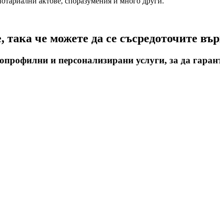
отариални актове, споразумения и много други.
 така че можете да се съсредоточите вър
окопрофилни и персонализирани услуги, за да гара